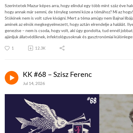
Szerintetek Mazur képes arra, hogy elindul egy több mint száz éve halo
hogy annak már semmi, de tényleg semmi köze a témához? Mi az hogy!
Stökinek nem is volt szíve kivágni. Mert a téma amúgy nem Bajnai lib
aminek az elnök megkegyelmezett, hogy aztán elrendelje a halálát. Ily
genezise – nem is csoda, hogy volt, aki úgy gondolta, tud ennél jobba
ajánljuk állatvédőknek, infektológusoknak és gasztronómiai különleg
1
12.3K
KK #68 – Szisz Ferenc
Jul 14, 2026