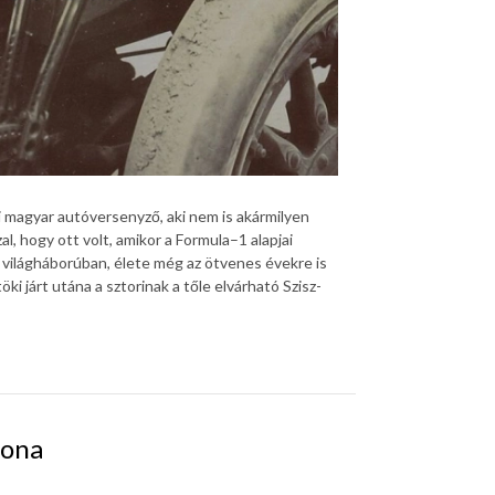
 magyar autóversenyző, aki nem is akármilyen
l, hogy ott volt, amikor a Formula–1 alapjai
ső világháborúban, élete még az ötvenes évekre is
 járt utána a sztorinak a tőle elvárható Szisz-
tona