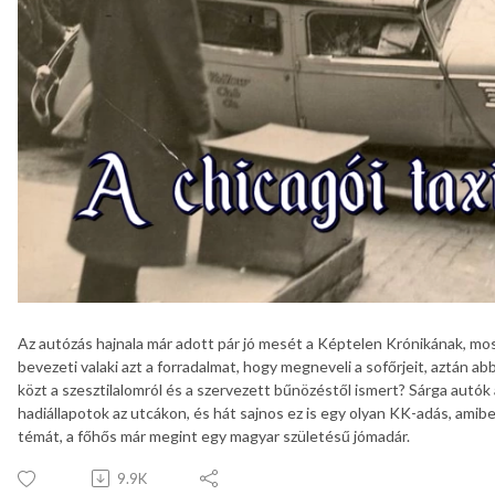
Az autózás hajnala már adott pár jó mesét a Képtelen Krónikának, most
bevezeti valaki azt a forradalmat, hogy megneveli a sofőrjeit, aztán a
közt a szesztilalomról és a szervezett bűnözéstől ismert? Sárga autók a
hadiállapotok az utcákon, és hát sajnos ez is egy olyan KK-adás, amiben
témát, a főhős már megint egy magyar születésű jómadár.
9.9K