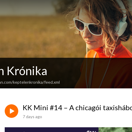
n Krónika
an.com/keptelenkronika/feed.xml
KK Mini #14 – A chicagói taxisháb
7 days ago