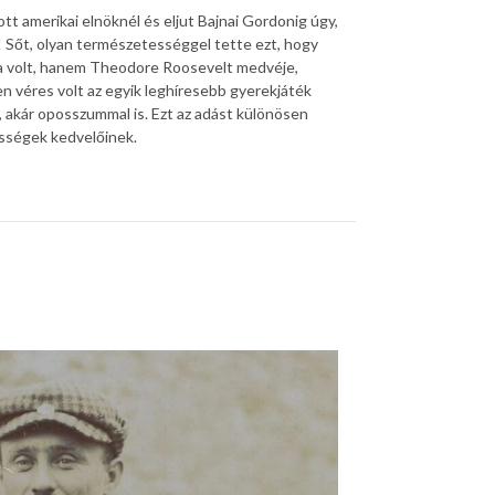
tt amerikai elnöknél és eljut Bajnai Gordonig úgy,
 Sőt, olyan természetességgel tette ezt, hogy
ája volt, hanem Theodore Roosevelt medvéje,
en véres volt az egyik leghíresebb gyerekjáték
t, akár oposszummal is. Ezt az adást különösen
ességek kedvelőinek.