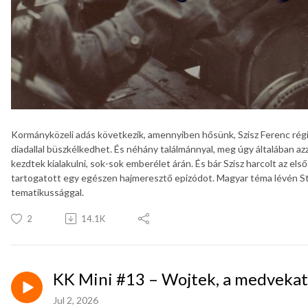
Kormányközeli adás következik, amennyiben hősünk, Szisz Ferenc régi
diadallal büszkélkedhet. És néhány találmánnyal, meg úgy általában azza
kezdtek kialakulni, sok-sok emberélet árán. És bár Szisz harcolt az el
tartogatott egy egészen hajmeresztő epizódot. Magyar téma lévén Stöki
tematikussággal.
2
14.1K
KK Mini #13 – Wojtek, a medveka
Jul 2, 2026