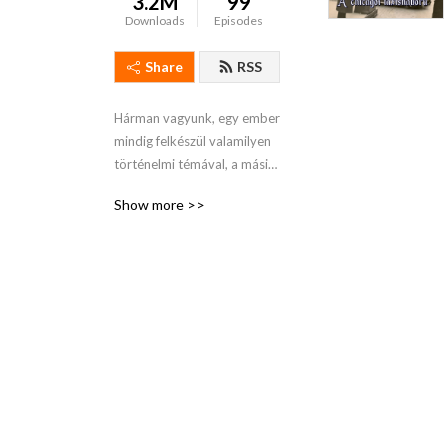
3.2M
99
Downloads
Episodes
Share
RSS
Hárman vagyunk, egy ember 
mindig felkészül valamilyen 
történelmi témával, a másik 
kettő fogalom nélkül 
Show more >>
kommenteli, közben jókat 
röhögünk.