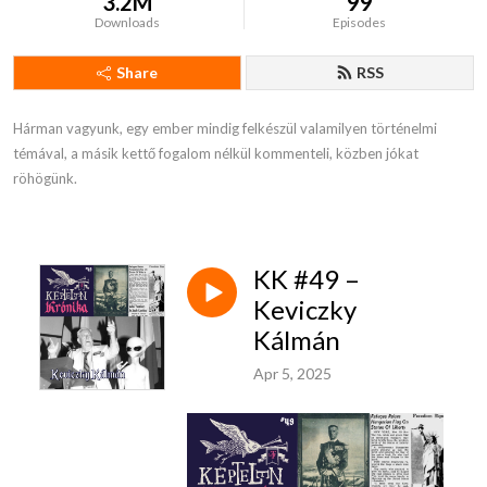
3.2M
99
Downloads
Episodes
Share
RSS
Hárman vagyunk, egy ember mindig felkészül valamilyen történelmi 
témával, a másik kettő fogalom nélkül kommenteli, közben jókat 
röhögünk.
KK #49 –
Keviczky
Kálmán
Apr 5, 2025