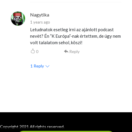
Nagytika
1 years ago
Letudnatok esetleg irni az ajánlott podcast
nevèt? Én ”K Európa”-nak értettem, de úgy nem
volt talalatom sehol, köszi!
0
Reply
1
Reply
Copyright 2021 All rights reserved.