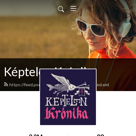
Képtelen Krónika
https://feed.podbean.com/keptelenkronika/feed.xml