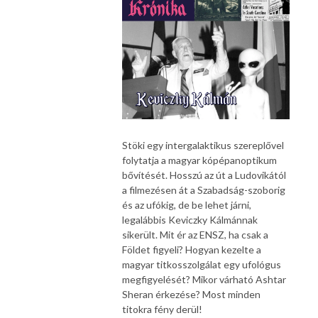
Stöki egy intergalaktikus szereplővel
folytatja a magyar kópépanoptikum
bővítését. Hosszú az út a Ludovikától
a filmezésen át a Szabadság-szoborig
és az ufókig, de be lehet járni,
legalábbis Keviczky Kálmánnak
sikerült. Mit ér az ENSZ, ha csak a
Földet figyeli? Hogyan kezelte a
magyar titkosszolgálat egy ufológus
megfigyelését? Mikor várható Ashtar
Sheran érkezése? Most minden
titokra fény derül!